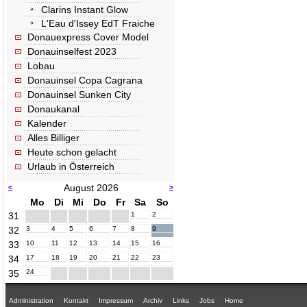
Clarins Instant Glow
L'Eau d'Issey EdT Fraiche
Donauexpress Cover Model
Donauinselfest 2023
Lobau
Donauinsel Copa Cagrana
Donauinsel Sunken City
Donaukanal
Kalender
Alles Billiger
Heute schon gelacht
Urlaub in Österreich
August 2026
<
>
Mo
Di
Mi
Do
Fr
Sa
So
31
1
2
32
3
4
5
6
7
8
9
33
10
11
12
13
14
15
16
34
17
18
19
20
21
22
23
35
24
Administration
Kontakt
Impressum
Archiv
Links
Jobs
Home