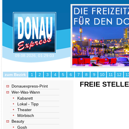
09.08.2026
,
01:29:03
zum Bezirk
1
2
3
4
5
6
7
8
9
10
11
12
1
FREIE STELL
Donauexpress-Print
Wer-Was-Wann
Kabarett
Lokal - Tipp
Theater
Mörbisch
Beauty
Gosh