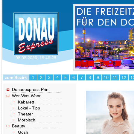
08.08.2026
,
19:46:28
zum Bezirk
1
2
3
4
5
6
7
8
9
10
11
12
1
Donauexpress-Print
Wer-Was-Wann
Kabarett
Lokal - Tipp
Theater
Mörbisch
Beauty
Gosh