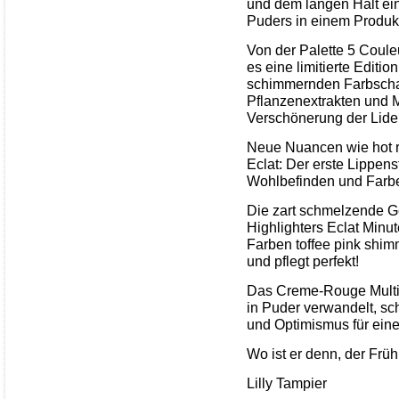
und dem langen Halt ei
Puders in einem Produk
Von der Palette 5 Coule
es eine limitierte Editi
schimmernden Farbschat
Pflanzenextrakten und M
Verschönerung der Lider
Neue Nuancen wie hot r
Eclat: Der erste Lippens
Wohlbefinden und Farb
Die zart schmelzende G
Highlighters Eclat Minu
Farben toffee pink shim
und pflegt perfekt!
Das Creme-Rouge Multi-B
in Puder verwandelt, sc
und Optimismus für eine
Wo ist er denn, der Früh
Lilly Tampier