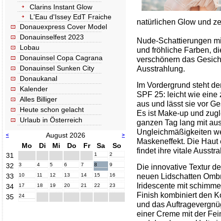
Clarins Instant Glow
L'Eau d'Issey EdT Fraiche
natürlichen Glow und zel
Donauexpress Cover Model
Donauinselfest 2023
Nude-Schattierungen mit
Lobau
und fröhliche Farben, d
Donauinsel Copa Cagrana
verschönern das Gesicht 
Donauinsel Sunken City
Ausstrahlung.
Donaukanal
Im Vordergrund steht de
Kalender
SPF 25: leicht wie eine 
Alles Billiger
aus und lässt sie vor Ge
Heute schon gelacht
Es ist Make-up und zugl
Urlaub in Österreich
ganzen Tag lang mit aus
Ungleichmäßigkeiten we
August 2026
<
>
Maskeneffekt. Die Haut e
Mo
Di
Mi
Do
Fr
Sa
So
findet ihre vitale Ausstr
31
1
2
32
3
4
5
6
7
8
9
Die innovative Textur de
neuen Lidschatten Omb
33
10
11
12
13
14
15
16
Iridescente mit schimm
34
17
18
19
20
21
22
23
Finish kombiniert den K
35
24
und das Auftragevergn
einer Creme mit der Fei